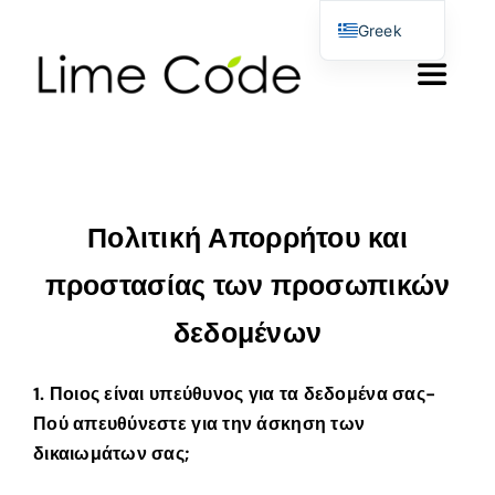
Skip
Greek
to
English
Toggle
content
German
Navigat
Αρχικη
Προϊόντα & Υπηρεσίες
Πολιτική Απορρήτου και
προστασίας των προσωπικών
Σχετικά με εμας
δεδομένων
Blog
1. Ποιος είναι υπεύθυνος για τα δεδομένα σας-
Πού απευθύνεστε για την άσκηση των
Επικοινωνία
δικαιωμάτων σας;