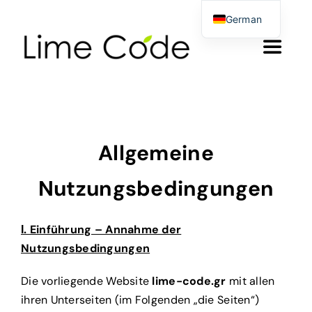
Skip
German
to
Greek
Toggle
content
English
Navigat
Αρχικη
Produkte & Dienstleistungen
Allgemeine
Nutzungsbedingungen
Über uns
Ι. Einführung – Annahme der
Blog
Nutzungsbedingungen
Die vorliegende Website
lime-code.gr
mit allen
Kontakt
ihren Unterseiten (im Folgenden „die Seiten“)